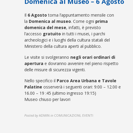
Domenica al Museo – 6 Agosto
Il
6 Agosto
torna l’appuntamento mensile con
la
Domenica al museo
. Come ogni
prima
domenica del mese
, infatti, è previsto
l’accesso
gratuito
in tutti i musei, i parchi
archeologici e i luoghi della cultura statali del
Ministero della cultura aperti al pubblico.
Le visite si svolgeranno
negli orari ordinari di
apertura
e dovranno avvenire nel pieno rispetto
delle misure di sicurezza vigenti.
Nello specifico il
Parco Area Urbana e Tavole
Palatine
osserverà i seguenti orari: 9:00 – 12.00 e
16.00 – 19 :45 (ultimo ingresso 19:15)
Museo chiuso per lavori
Posted by
ADMIN
in
COMUNICAZIONI, EVENTI