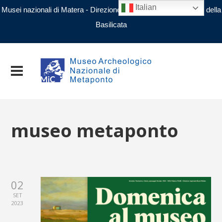
Italian
Musei nazionali di Matera - Direzione regionale Musei nazionali della
Basilicata
museo metaponto
02
SET
2023