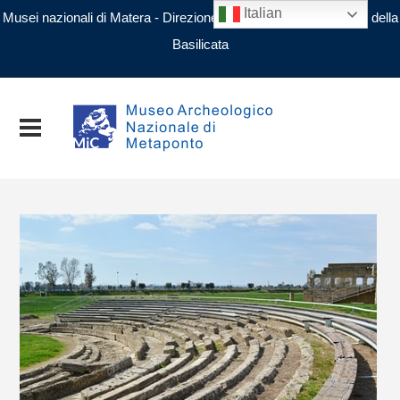
Italian
Musei nazionali di Matera - Direzione regionale Musei nazionali della
Basilicata