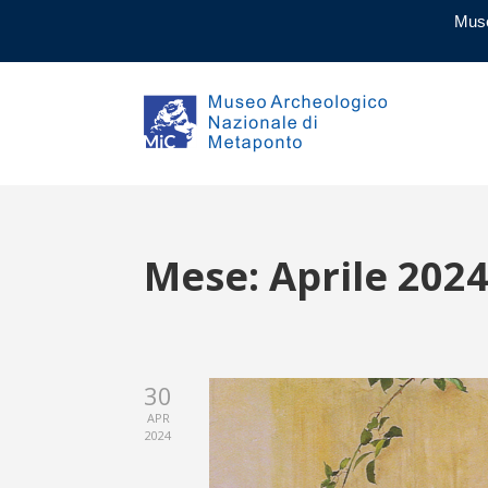
Muse
Mese:
Aprile 202
30
APR
2024