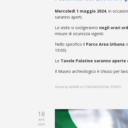
Mercoledì 1 maggio 2024
, in occasio
saranno aperti.
Le visite si svolgeranno
negli orari or
misure di sicurezza vigenti.
Nello specifico il
Parco Area Urbana
o
19:00)
Le
Tavole Palatine saranno aperte 
Il Museo archeologico è chiuso per lavo
Posted by
ADMIN
in
COMUNICAZIONI, EVENTI
18
APR
2024