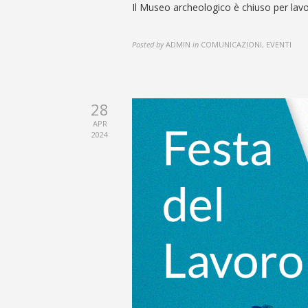
Il Museo archeologico è chiuso per lavo
Posted by
ADMIN
in
COMUNICAZIONI, EVENTI
28
APR
2024