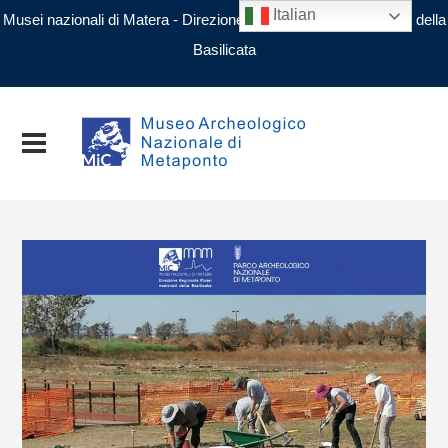
Italian
Musei nazionali di Matera - Direzione regionale Musei nazionali della
Basilicata