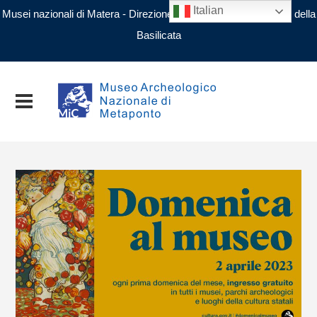
Italian
Musei nazionali di Matera - Direzione regionale Musei nazionali della
Basilicata