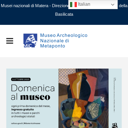
Italian
Musei nazionali di Matera - Direzione regionale Musei nazionali della
Basilicata