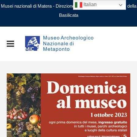
Italian
Musei nazionali di Matera - Direzione regionale Musei nazionali della
Basilicata