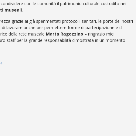
ondividere con le comunità il patrimonio culturale custodito nei
uti museali
.
zza grazie ai già sperimentati protocolli sanitari, le porte dei nostri
 di lavorare anche per permettere forme di partecipazione e di
ttrice della rete museale
Marta Ragozzino
– ringrazio miei
 i loro staff per la grande responsabilità dimostrata in un momento
ei