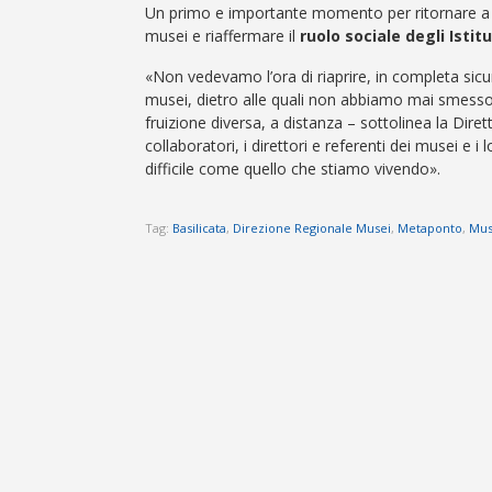
Un primo e importante momento per ritornare a c
musei e riaffermare il
ruolo sociale degli Istit
«Non vedevamo l’ora di riaprire, in completa sicure
musei, dietro alle quali non abbiamo mai smesso
fruizione diversa, a distanza – sottolinea la Dire
collaboratori, i direttori e referenti dei musei e
difficile come quello che stiamo vivendo».
Tag:
Basilicata
,
Direzione Regionale Musei
,
Metaponto
,
Mus